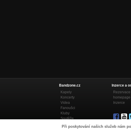
Bandzone.cz
Inzerce a o
Kapely
Rezervace 
Koncerty
homepage
Videa
Inzerce
Fanoušci
Kluby
Soutěže
Bandzone.cz blog
Při poskytování našich služeb nám po