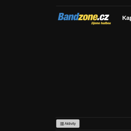
Bandzone.cz
Ka
žijeme hudbou
Aktivity