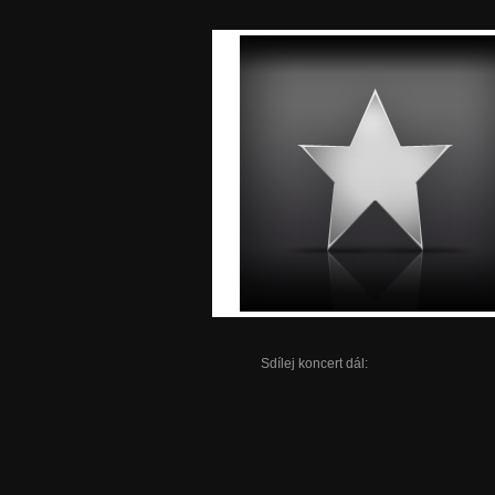
Sdílej koncert dál: