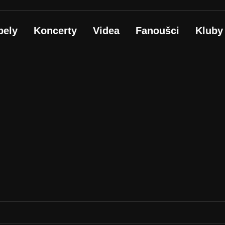
pely
Koncerty
Videa
Fanoušci
Kluby