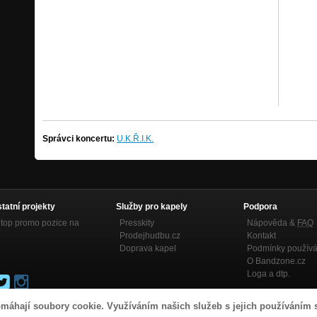
Správci koncertu:
U.K.Ř.I.K.
statní projekty
Služby pro kapely
Podpora
top promo pozice na
Presskity
Nápověda &
FAQ
Prodejhudbu.cz
Kontakt
Doprava kapel
Podmínky používá
O Bandzone.cz
Loga a dtp.
máhají soubory cookie. Využíváním našich služeb s jejich používáním 