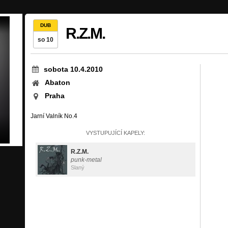
DUB
R.Z.M.
so 10
sobota 10.4.2010
Abaton
Praha
Jarní Valník No.4
VYSTUPUJÍCÍ KAPELY:
R.Z.M.
punk-metal
Slaný