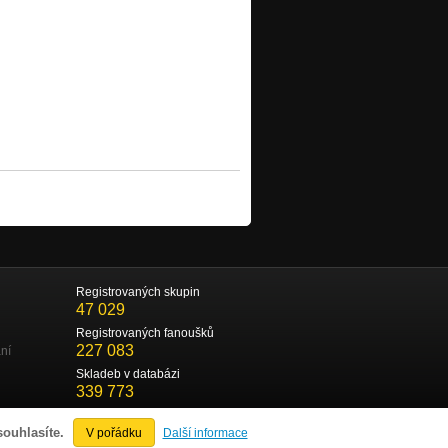
Registrovaných skupin
47 029
Registrovaných fanoušků
227 083
ní
Skladeb v databázi
339 773
souhlasíte.
V pořádku
Další informace