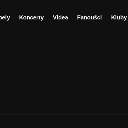
pely
Koncerty
Videa
Fanoušci
Kluby