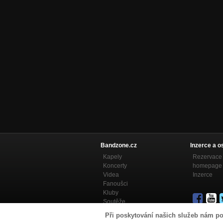
Bandzone.cz
Inzerce a o
Kapely
Rezervace 
Koncerty
homepage
Videa
Inzerce
Fanoušci
Kluby
Soutěže
Bandzone.cz blog
Při poskytování našich služeb nám po