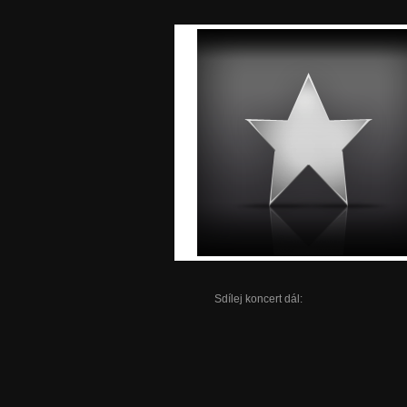
Sdílej koncert dál: