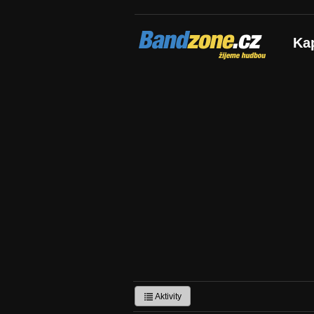
Bandzone.cz
Ka
žijeme hudbou
Aktivity