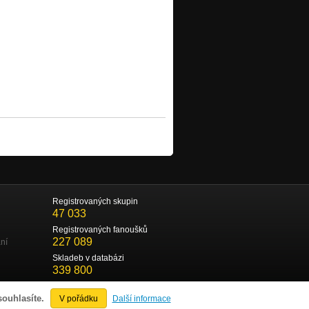
Registrovaných skupin
47 033
Registrovaných fanoušků
227 089
ní
Skladeb v databázi
339 800
souhlasíte.
V pořádku
Další informace