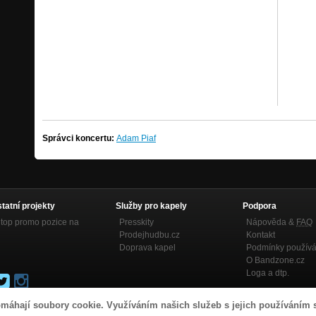
Správci koncertu:
Adam Piaf
statní projekty
Služby pro kapely
Podpora
top promo pozice na
Presskity
Nápověda &
FAQ
Prodejhudbu.cz
Kontakt
Doprava kapel
Podmínky používá
O Bandzone.cz
Loga a dtp.
máhají soubory cookie. Využíváním našich služeb s jejich používáním 