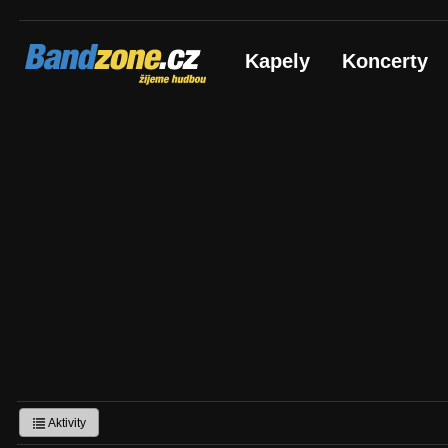
Bandzone.cz
Kapely
Koncerty
žijeme hudbou
Aktivity