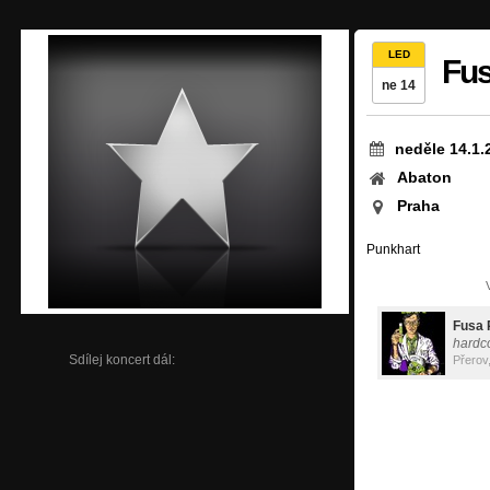
LED
Fus
ne 14
neděle 14.1.
Abaton
Praha
Punkhart
Fusa 
hardc
Sdílej koncert dál:
Přerov