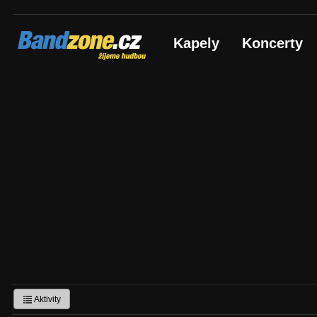
Bandzone.cz
Kapely
Koncerty
žijeme hudbou
Aktivity