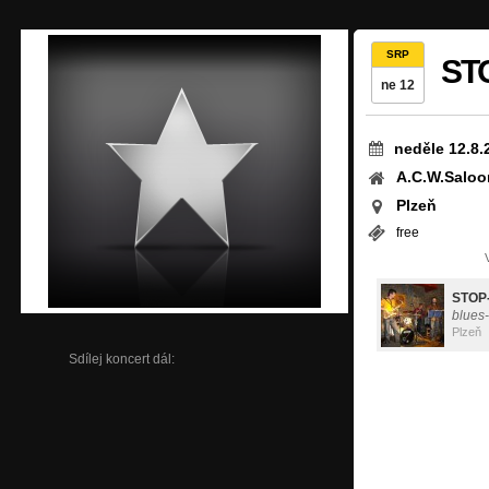
SRP
ST
ne 12
neděle 12.8.
A.C.W.Saloon
Plzeň
free
STOP-
blues-
Plzeň
Sdílej koncert dál: