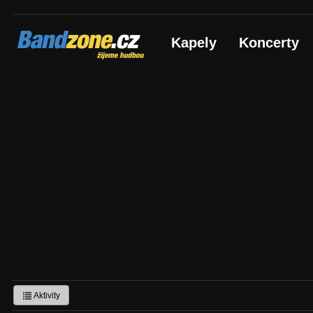
Bandzone.cz
Kapely
Koncerty
žijeme hudbou
Aktivity