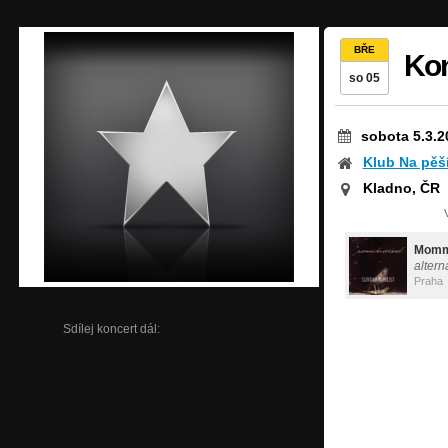
BŘE
Kon
so 05
sobota 5.3.2
Klub Na pěš
Kladno, ČR
Momm
altern
Praha
Sdílej koncert dál: