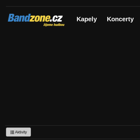
Bandzone.cz
Kapely
Koncerty
žijeme hudbou
Aktivity