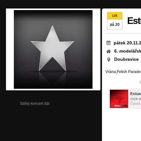
LIS
Est
pá 20
pátek 20.11.
6. modelářsk
Doubravice
Vrána,Fetish Parade
Estua
rock-a
Sdílej koncert dál:
České 