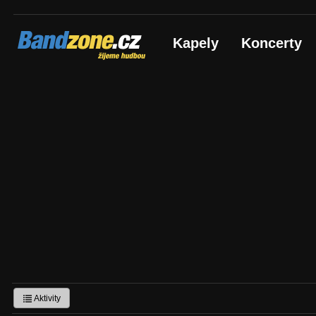
Bandzone.cz
Kapely
Koncerty
žijeme hudbou
Aktivity