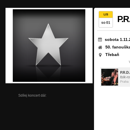
LIS
P.R.
so 01
sobota 1.11.
50. fanoušk
Třebaň
P.R.D.
folk-r
Praha
Sdílej koncert dál: