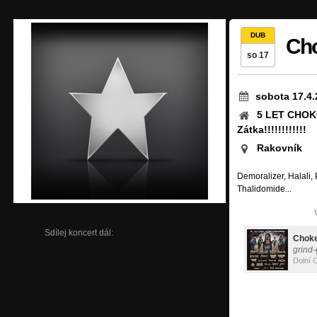
DUB
Cho
so 17
sobota 17.4.
5 LET CHOK
Zátka!!!!!!!!!!!!
Rakovník
Demoralizer, Halali,
Thalidomide...
Sdílej koncert dál:
Choke
grind-
Dolní C