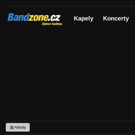
Bandzone.cz
Kapely
Koncerty
žijeme hudbou
Aktivity