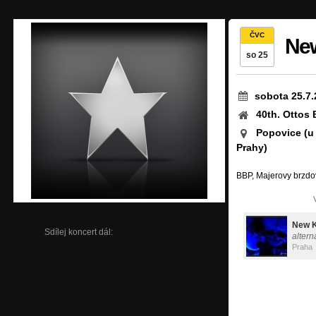
ČVC
New
so 25
sobota 25.7.
40th. Ottos 
Popovice (u
Prahy)
BBP, Majerovy brzdov
New K
Sdílej koncert dál:
altern
Praha