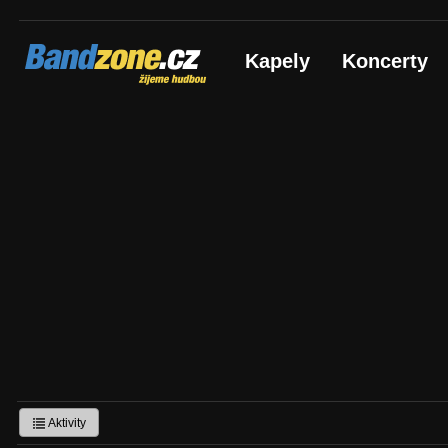
Bandzone.cz
Kapely
Koncerty
žijeme hudbou
Aktivity