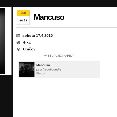
DUB
Mancuso
so 17
sobota 17.4.2010
4-ka
Uničov
VYSTUPUJÍCÍ KAPELY:
Mancuso
psychedelic-indie
Přerov