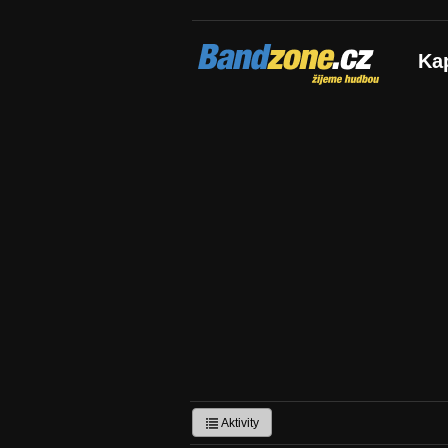
Bandzone.cz
Ka
žijeme hudbou
Aktivity