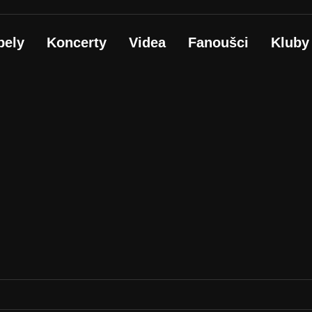
pely
Koncerty
Videa
Fanoušci
Kluby