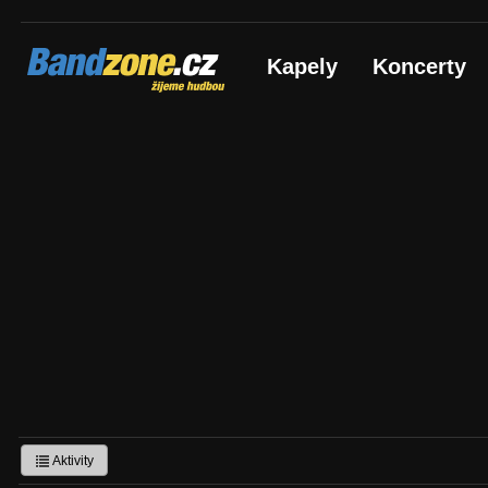
Bandzone.cz
Kapely
Koncerty
žijeme hudbou
Aktivity