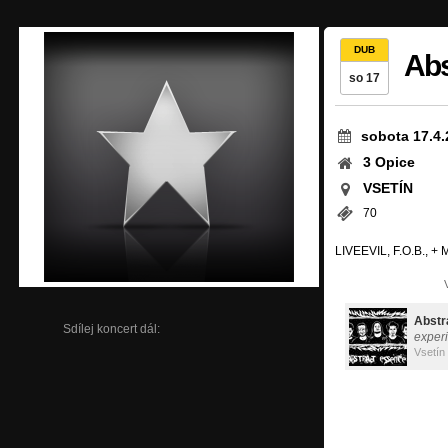
DUB
Abs
so 17
sobota 17.4.
3 Opice
VSETÍN
70
LIVEEVIL, F.O.B., + M
Abstr
Sdílej koncert dál:
exper
Vsetín