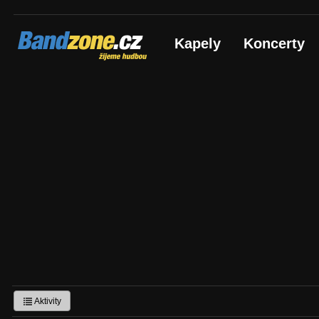
Bandzone.cz
Kapely
Koncerty
žijeme hudbou
Aktivity