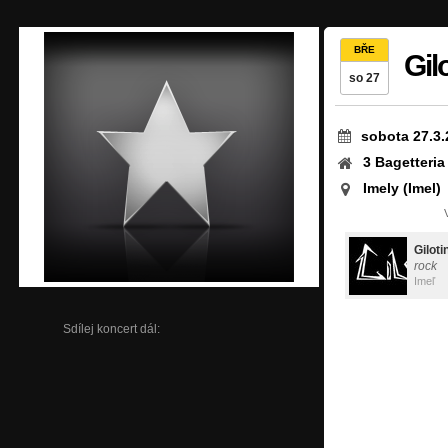
BŘE
Gil
so 27
sobota 27.3.
3 Bagetteria
Imely (Imel)
Giloti
rock
Imeľ
Sdílej koncert dál: