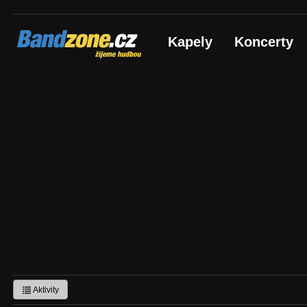
Bandzone.cz
Kapely
Koncerty
žijeme hudbou
Aktivity