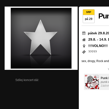
SRP
Pun
pá 29
pátek 29.8.2
29.8. - 14.9
!!!VOLNO!!!
?????
sex, drogy, Rock and
Punk 
Sdílej koncert dál:
punk-
Zábře