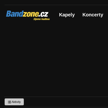
Bandzone.cz
Kapely
Koncerty
žijeme hudbou
Aktivity