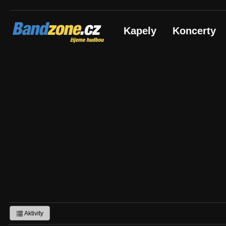
Bandzone.cz
Kapely
Koncerty
žijeme hudbou
Aktivity