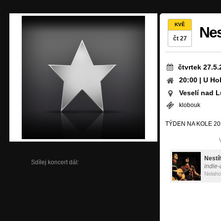
KVĚ
Ne
čt 27
čtvrtek 27.5
20:00 | U Ho
Veselí nad L
klobouk
TÝDEN NA KOLE 20
Nest
Sdílej koncert dál:
indie-
Nelaho