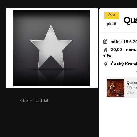
ČVN
Qua
pá 18
pátek 18.6.2
20,00 - nám. 
růže
Český Krum
Quant
folk-r
Brno
Sdílej koncert dál: