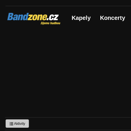
Bandzone.cz
Kapely
Koncerty
žijeme hudbou
Aktivity