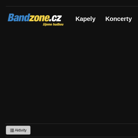
Bandzone.cz
Kapely
Koncerty
žijeme hudbou
Aktivity