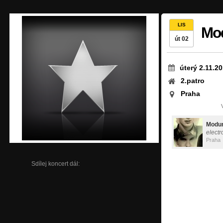
LIS
Mod
út 02
úterý 2.11.2
2.patro
Praha
Modur
electr
Praha
Sdílej koncert dál: