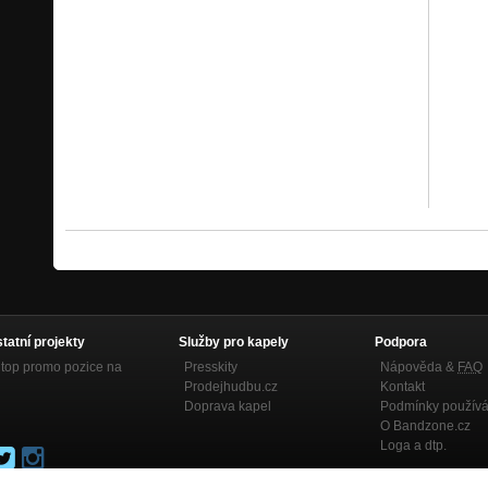
statní projekty
Služby pro kapely
Podpora
top promo pozice na
Presskity
Nápověda &
FAQ
Prodejhudbu.cz
Kontakt
Doprava kapel
Podmínky používá
O Bandzone.cz
Loga a dtp.