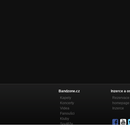
Bandzone.cz
Inzerce a o
Kapely
Rezervace 
Koncerty
homepage
Videa
Inzerce
Fanoušci
Kluby
Soutěže
Bandzone.cz blog