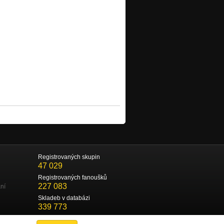
Registrovaných skupin
47 029
Registrovaných fanoušků
227 083
ní
Skladeb v databázi
339 773