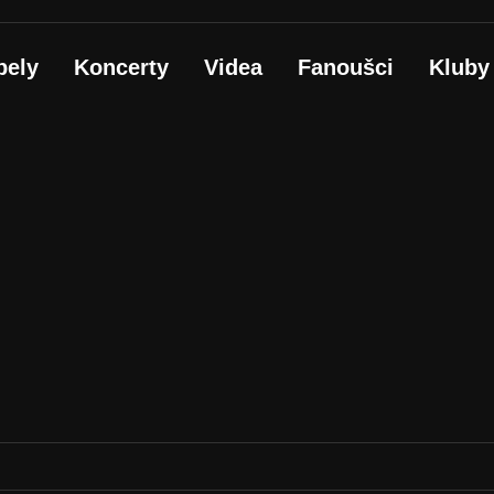
pely
Koncerty
Videa
Fanoušci
Kluby