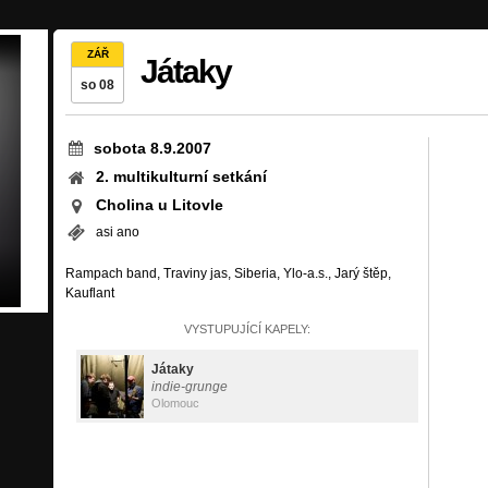
ZÁŘ
Játaky
so 08
sobota 8.9.2007
2. multikulturní setkání
Cholina u Litovle
asi ano
Rampach band, Traviny jas, Siberia, Ylo-a.s., Jarý štěp,
Kauflant
VYSTUPUJÍCÍ KAPELY:
Játaky
indie-grunge
Olomouc