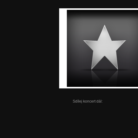
Sdílej koncert dál: