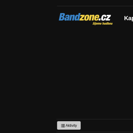
Bandzone.cz
Ka
žijeme hudbou
Aktivity