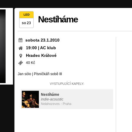
LED
Nestíháme
so 23
sobota 23.1.2010
19:00 | AC klub
Hradec Králové
40 Kč
Jan sólo | Písničkáři sobě III
VYSTUPUJÍCÍ KAPELY:
Nestíháme
indie-acoustic
Nelahozeves - Praha