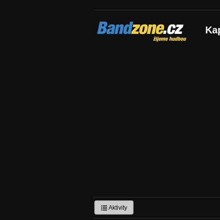
Bandzone.cz
Ka
žijeme hudbou
Aktivity