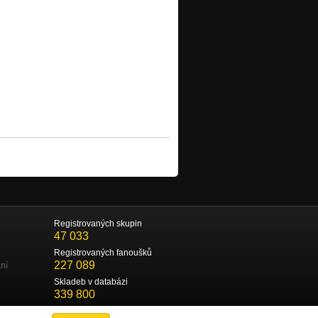
Registrovaných skupin
47 033
Registrovaných fanoušků
227 089
ní
Skladeb v databázi
339 800