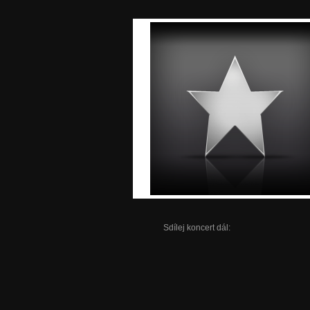
Sdílej koncert dál: