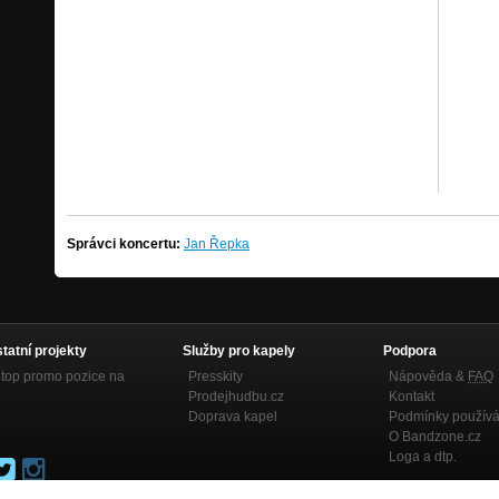
Správci koncertu:
Jan Řepka
statní projekty
Služby pro kapely
Podpora
top promo pozice na
Presskity
Nápověda &
FAQ
Prodejhudbu.cz
Kontakt
Doprava kapel
Podmínky používá
O Bandzone.cz
Loga a dtp.