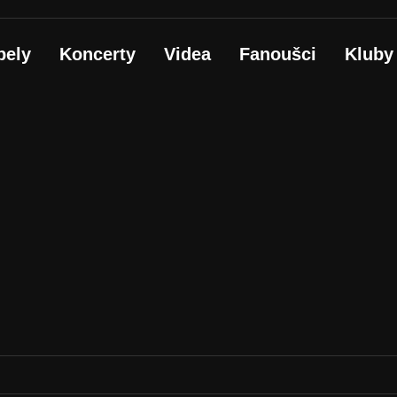
pely
Koncerty
Videa
Fanoušci
Kluby