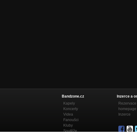
Bandzone.cz
Inzerce a o
Kapely
Rezervace 
Koncerty
homepage
Videa
Inzerce
Fanoušci
Kluby
Soutěže
Bandzone.cz blog