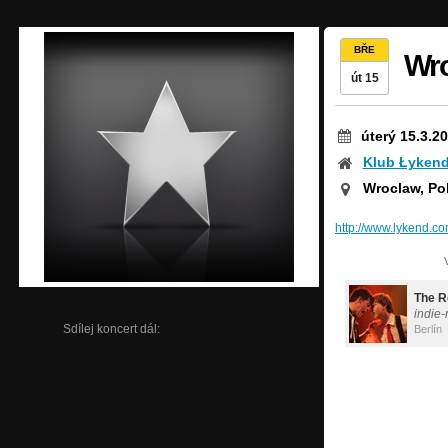
BŘE
Wr
út 15
úterý 15.3.2
Klub Łyken
Wroclaw, Po
http://www.lykend.co
The R
indie-r
Sdílej koncert dál:
Berlín