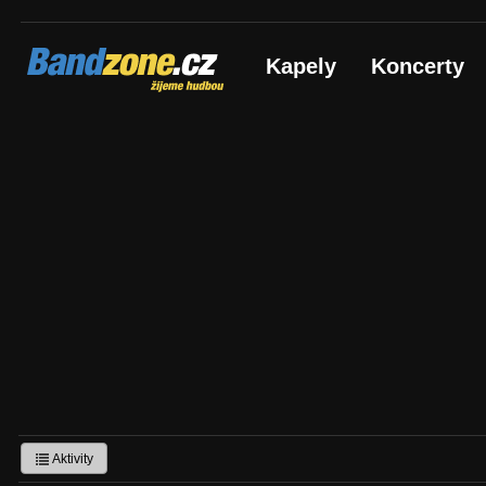
Bandzone.cz
Kapely
Koncerty
žijeme hudbou
Aktivity