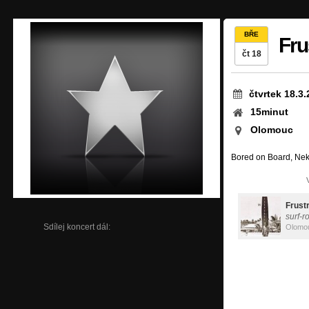
BŘE
Fru
čt 18
čtvrtek 18.3
15minut
Olomouc
Bored on Board, Nek
Frust
surf-ro
Sdílej koncert dál:
Olomo