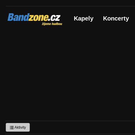
Bandzone.cz
Kapely
Koncerty
žijeme hudbou
Aktivity