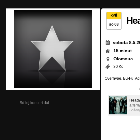
KVĚ
He
so 08
sobota 8.5.2
15 minut
Olomouc
30 Kč
Overhype, Bu-Fu, Aga
Head
Sdílej koncert dál:
altern
Bošan