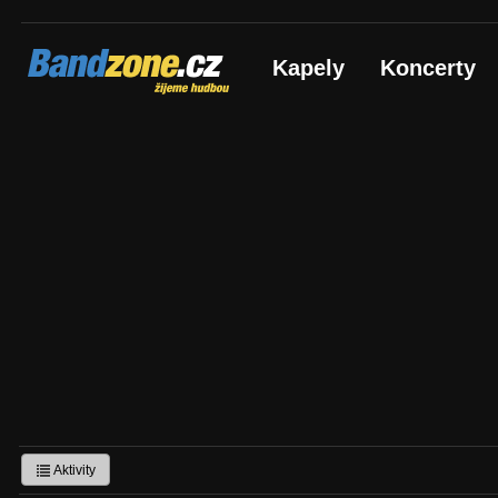
Bandzone.cz
Kapely
Koncerty
žijeme hudbou
Aktivity