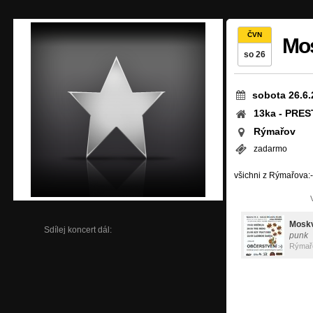
ČVN
Mo
so 26
sobota 26.6.
13ka - PRES
Rýmařov
zadarmo
všichni z Rýmařova:-
Mosk
Sdílej koncert dál:
punk
Rýmař