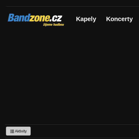
Bandzone.cz
Kapely
Koncerty
žijeme hudbou
Aktivity