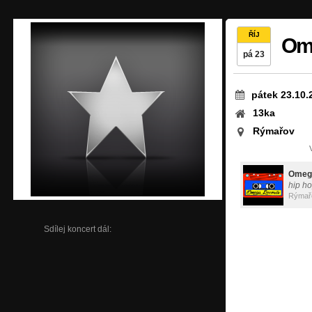
ŘÍJ
Ome
pá 23
pátek 23.10.
13ka
Rýmařov
Omega
hip h
Rýmař
Sdílej koncert dál: