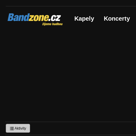
Bandzone.cz
Kapely
Koncerty
žijeme hudbou
Aktivity