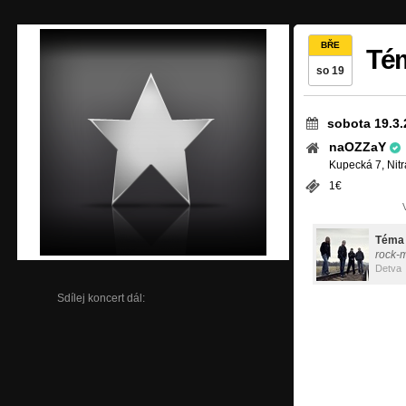
BŘE
Té
so 19
sobota 19.3.
naOZZaY
Kupecká 7, Nitr
1€
Téma
rock-
Detva
Sdílej koncert dál: