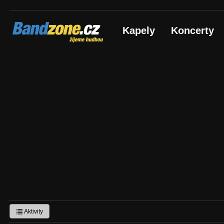
Bandzone.cz
Kapely
Koncerty
žijeme hudbou
Aktivity