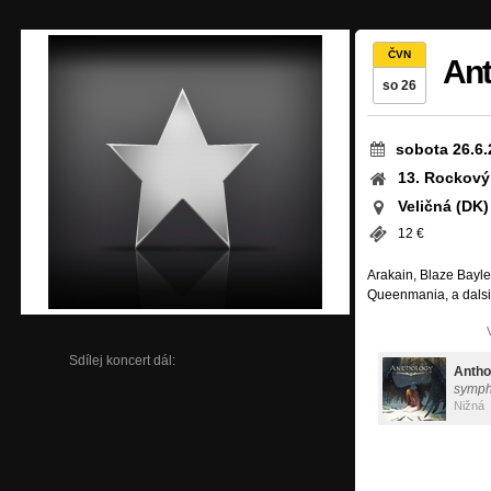
ČVN
Ant
so 26
sobota 26.6.
13. Rockový
Veličná (DK)
12 €
Arakain, Blaze Bayle
Queenmania, a dalsi
Sdílej koncert dál:
Antho
symph
Nižná