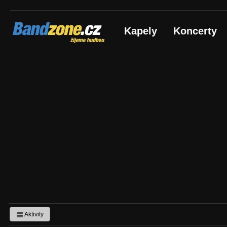
Bandzone.cz
Kapely
Koncerty
žijeme hudbou
Aktivity