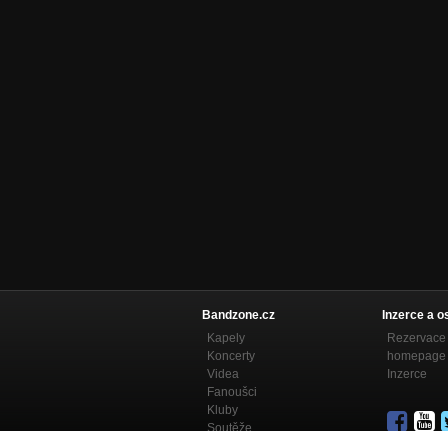
Bandzone.cz
Inzerce a o
Kapely
Rezervace 
Koncerty
homepage
Videa
Inzerce
Fanoušci
Kluby
Soutěže
Bandzone.cz blog