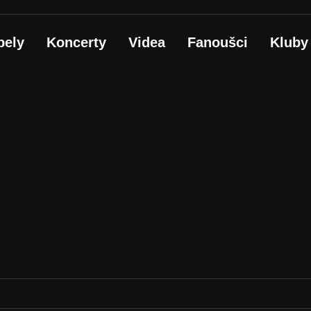
pely
Koncerty
Videa
Fanoušci
Kluby