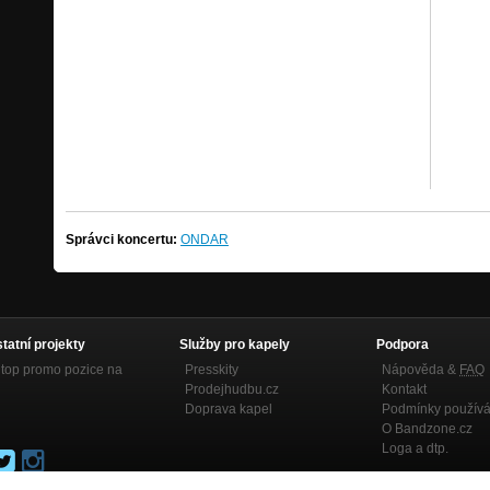
Správci koncertu:
ONDAR
statní projekty
Služby pro kapely
Podpora
top promo pozice na
Presskity
Nápověda &
FAQ
Prodejhudbu.cz
Kontakt
Doprava kapel
Podmínky používá
O Bandzone.cz
Loga a dtp.