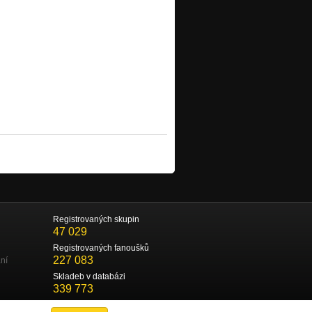
Registrovaných skupin
47 029
Registrovaných fanoušků
227 083
ní
Skladeb v databázi
339 773