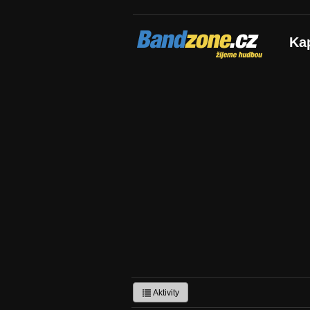
Bandzone.cz
Ka
žijeme hudbou
Aktivity