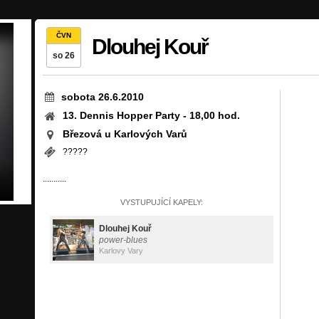
ČVN
Dlouhej Kouř
so 26
sobota 26.6.2010
13. Dennis Hopper Party - 18,00 hod.
Březová u Karlových Varů
?????
...........
VYSTUPUJÍCÍ KAPELY:
Dlouhej Kouř
power-blues
Karlovy Vary