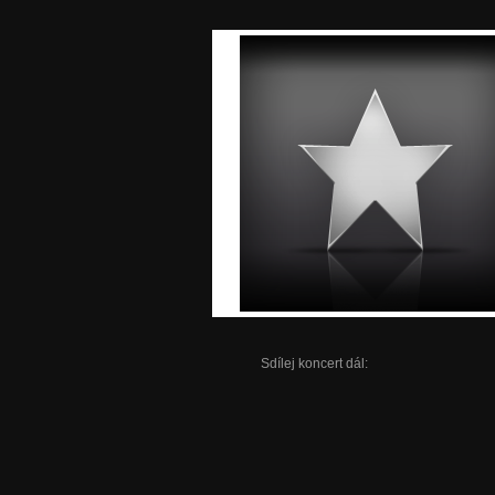
Sdílej koncert dál: