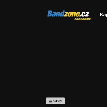
Bandzone.cz
Ka
žijeme hudbou
Aktivity