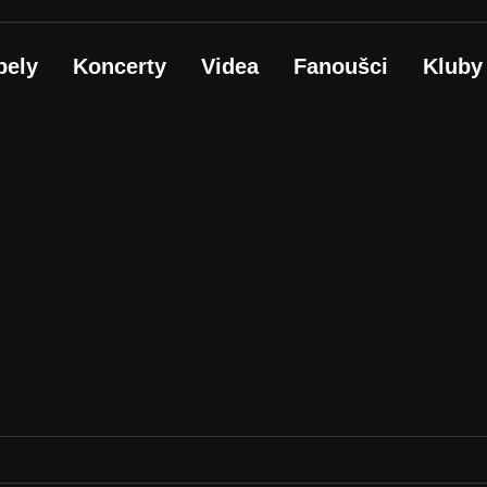
pely
Koncerty
Videa
Fanoušci
Kluby