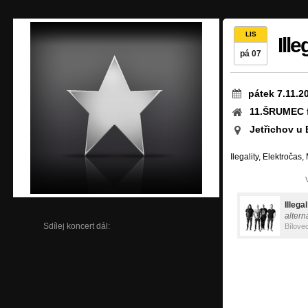
LIS
Ille
pá 07
pátek 7.11.2
11.ŠRUMEC 
Jetřichov u
Ilegality, Elektročas
Illegal
altern
Sdílej koncert dál:
Bílove