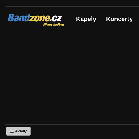
Bandzone.cz
Kapely
Koncerty
žijeme hudbou
Aktivity