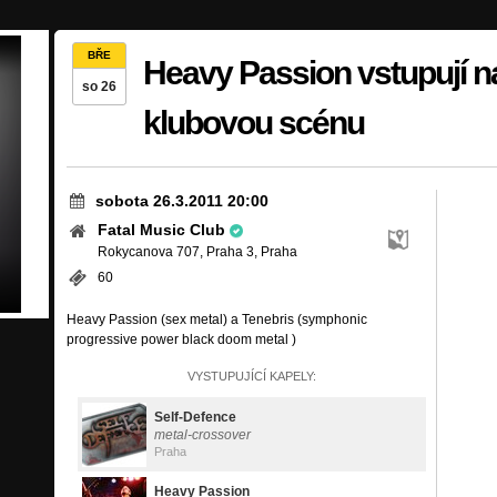
BŘE
Heavy Passion vstupují n
so 26
klubovou scénu
sobota 26.3.2011 20:00
Fatal Music Club
Rokycanova 707, Praha 3, Praha
60
Heavy Passion (sex metal) a Tenebris (symphonic
progressive power black doom metal )
VYSTUPUJÍCÍ KAPELY:
Self-Defence
metal-crossover
Praha
Heavy Passion