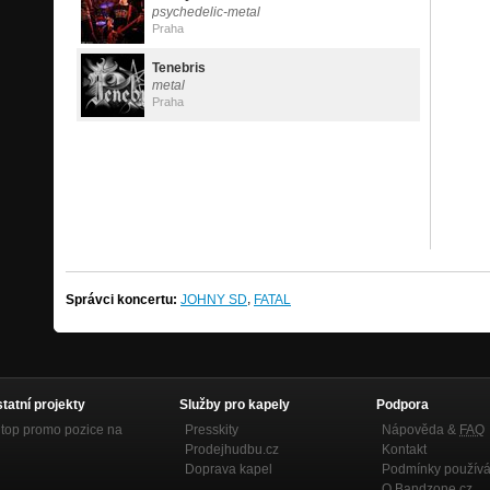
psychedelic-metal
Praha
Tenebris
metal
Praha
,
Správci koncertu:
JOHNY SD
FATAL
statní projekty
Služby pro kapely
Podpora
top promo pozice na
Presskity
Nápověda &
FAQ
Prodejhudbu.cz
Kontakt
Doprava kapel
Podmínky používá
O Bandzone.cz