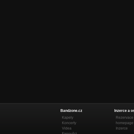
Bandzone.cz
Inzerce a o
Kapely
Rezervace 
Koncerty
homepage
Videa
Inzerce
Fanoušci