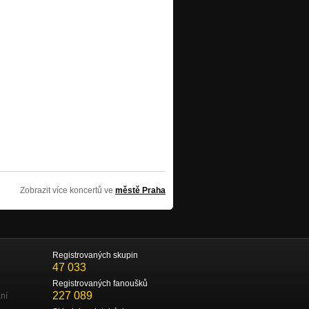
Zobrazit více koncertů ve
městě Praha
Registrovaných skupin
47 033
Registrovaných fanoušků
227 089
ní