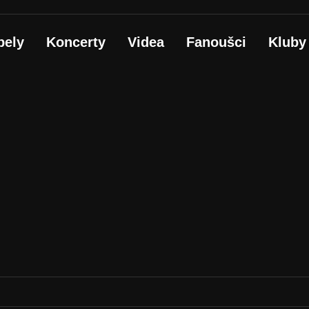
pely
Koncerty
Videa
Fanoušci
Kluby