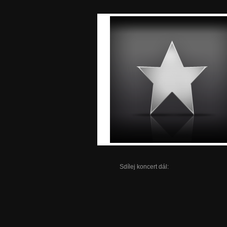
Sdílej koncert dál: