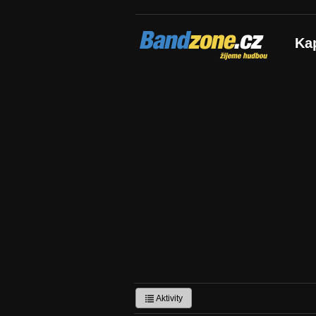
Bandzone.cz
Ka
žijeme hudbou
Aktivity