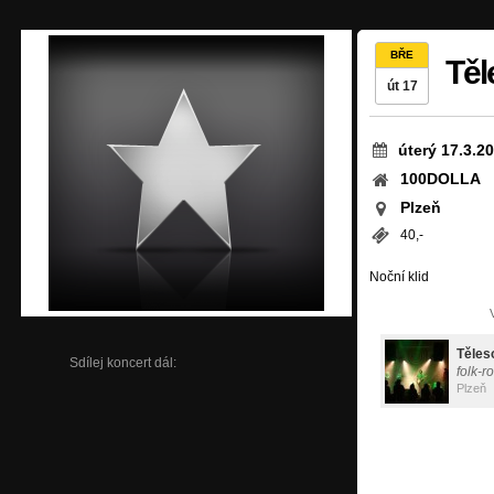
BŘE
Těl
út 17
úterý 17.3.2
100DOLLA
Plzeň
40,-
Noční klid
Těles
Sdílej koncert dál:
folk-r
Plzeň