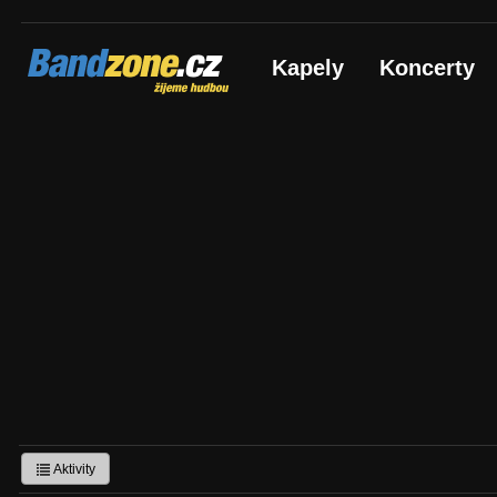
Bandzone.cz
Kapely
Koncerty
žijeme hudbou
Aktivity