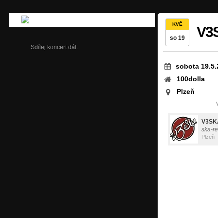
KVĚ
V3
so 19
Sdílej koncert dál:
sobota 19.5.
100dolla
Plzeň
V3SK
ska-r
Plzeň