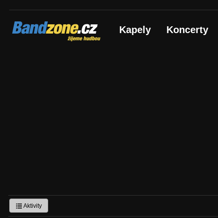
Bandzone.cz
Kapely
Koncerty
žijeme hudbou
Aktivity