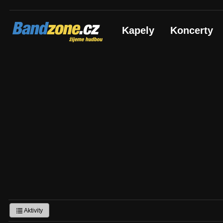
Bandzone.cz
Kapely
Koncerty
žijeme hudbou
Aktivity