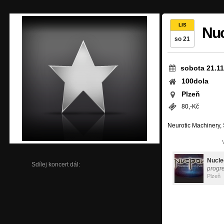
LIS
Nu
so 21
sobota 21.11
100dola
Plzeň
80,-Kč
Neurotic Machinery, 
Nucle
Sdílej koncert dál:
progr
Plzeň