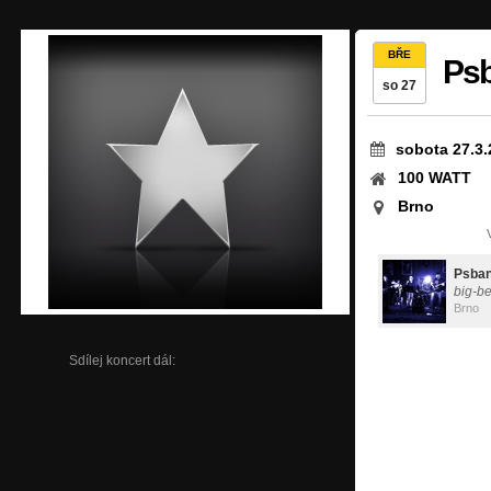
BŘE
Ps
so 27
sobota 27.3.
100 WATT
Brno
Psba
big-be
Brno
Sdílej koncert dál: