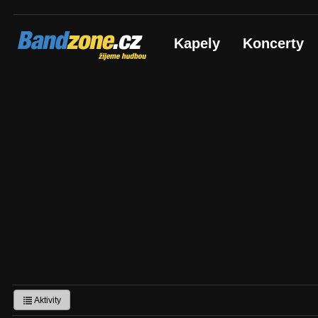
Bandzone.cz
Kapely
Koncerty
žijeme hudbou
Aktivity