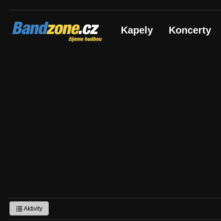
Bandzone.cz
Kapely
Koncerty
žijeme hudbou
Aktivity