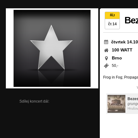
ŘÍJ
Be
čt 14
čtvrtek 14.1
100 WATT
Brno
50,-
Frog in Fog; Propag
Bezes
Sdílej koncert dál:
grung
Hrušov