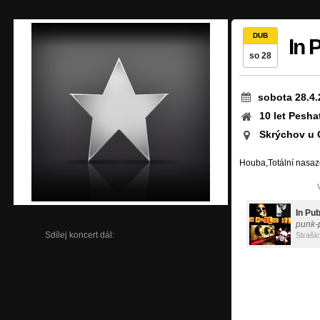
DUB
In P
so 28
sobota 28.4.
10 let Pesha
Skrýchov u 
Houba,Totální nasa
In Publ
punk-
Sdílej koncert dál:
Straši