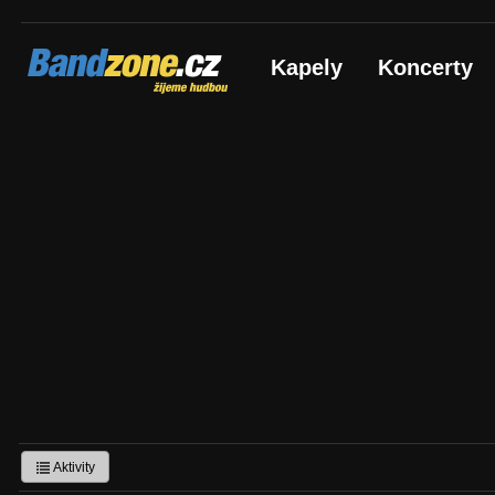
Bandzone.cz
Kapely
Koncerty
žijeme hudbou
Aktivity