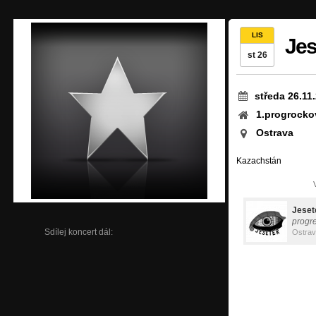
LIS
Jes
st 26
středa 26.11
1.progrocko
Ostrava
Kazachstán
Jeset
progr
Sdílej koncert dál:
Ostra