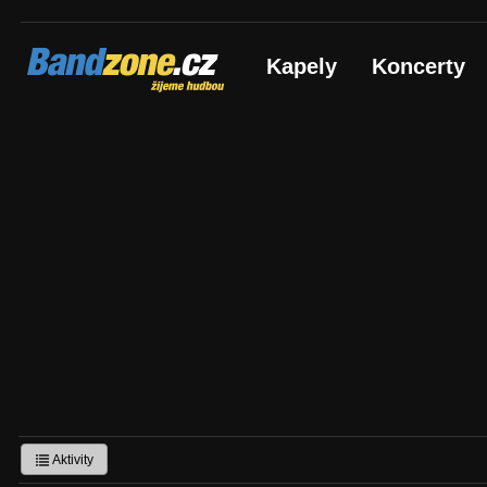
Bandzone.cz
Kapely
Koncerty
žijeme hudbou
Aktivity