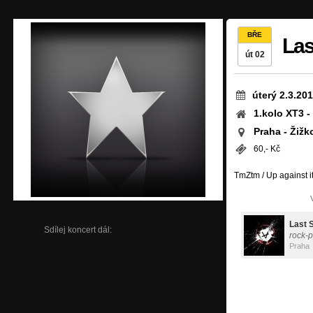
BŘE
Las
út 02
úterý 2.3.20
1.kolo XT3
Praha - Žižk
60,- Kč
TmZtm / Up against i
Last S
Sdílej koncert dál:
rock-
Praha