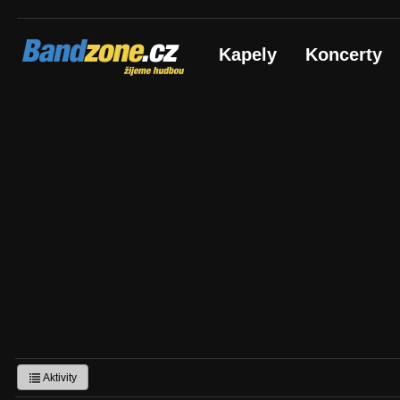
Bandzone.cz
Kapely
Koncerty
žijeme hudbou
Aktivity