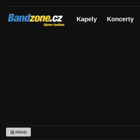
Bandzone.cz
Kapely
Koncerty
žijeme hudbou
Aktivity