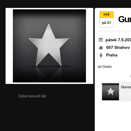
KVĚ
Gu
pá 07
pátek 7.5.20
007 Strahov
Praha
w/ Grails
Gurun
Sdílej koncert dál: