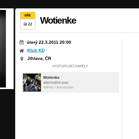
BŘE
Wotienke
út 22
úterý 22.3.2011 20:00
Klub KD
Jihlava, ČR
VYSTUPUJÍCÍ KAPELY:
Wotienke
alternative-pop
Valmez / Amsterdam