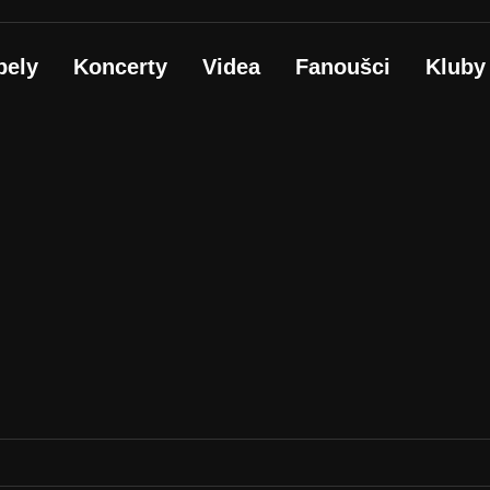
pely
Koncerty
Videa
Fanoušci
Kluby