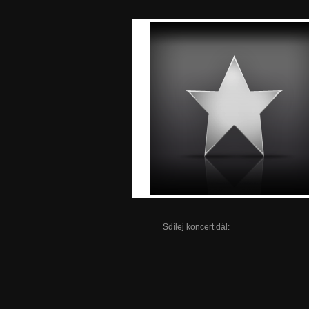
Sdílej koncert dál: