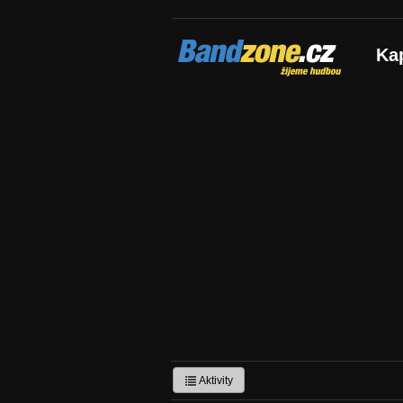
Bandzone.cz
Ka
žijeme hudbou
Aktivity