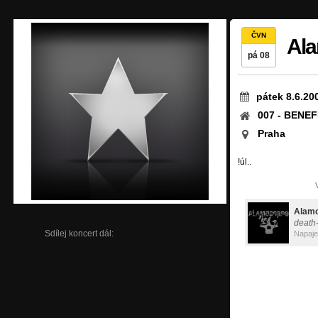
ČVN
Al
pá 08
pátek 8.6.20
007 - BENE
Praha
!úl..
Alam
death
Sdílej koncert dál:
Napaje