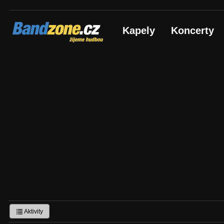
Bandzone.cz
Kapely
Koncerty
žijeme hudbou
Aktivity