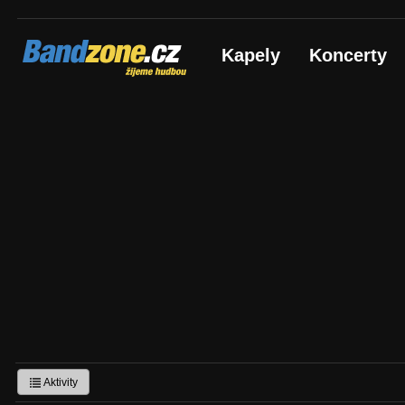
Bandzone.cz
Kapely
Koncerty
žijeme hudbou
Aktivity