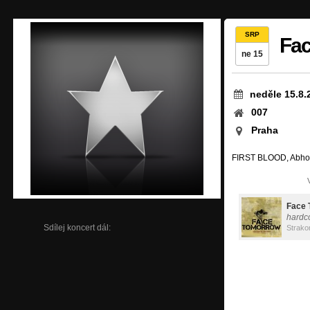
SRP
Fa
ne 15
neděle 15.8.
007
Praha
FIRST BLOOD, Abho
Face 
hardc
Sdílej koncert dál:
Strako