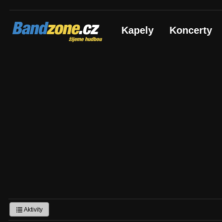
Bandzone.cz
Kapely
Koncerty
žijeme hudbou
Aktivity