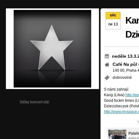
BŘE
Kan
ne 13
Dzi
neděle 13.3.
Café Na půl 
140 00, Praha 
dobrovolné
S námi zahrají:
Kang (Litva)
http://
Good fuckin times (L
Sdílej koncert dál:
Dziecizbeczek (Pols
http://www.myspace.
Palah
emo-