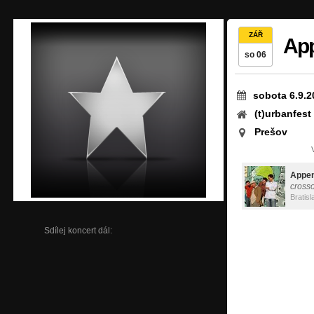
ZÁŘ
Ap
so 06
sobota 6.9.2
(t)urbanfest
Prešov
Appen
cross
Bratisl
Sdílej koncert dál: