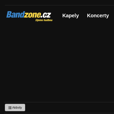
Bandzone.cz
Kapely
Koncerty
žijeme hudbou
Aktivity