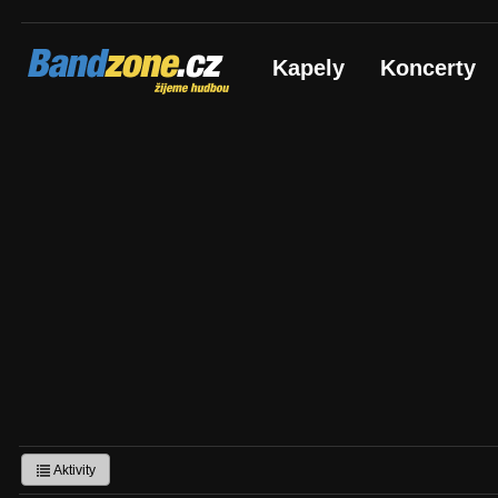
Bandzone.cz
Kapely
Koncerty
žijeme hudbou
Aktivity