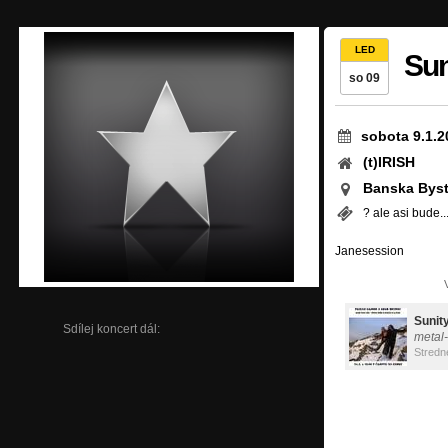
LED
Sun
so 09
sobota 9.1.2
(t)IRISH
Banska Byst
? ale asi bude...
Janesession
Sunit
Sdílej koncert dál:
metal
Stredn