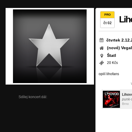
PRO
Lih
čt 02
čtvrtek 2.12
(nové) Vegal
Štatl
20 Kčs
opilí lihofans
Lihov
Sdílej koncert dál:
punk-
Brno