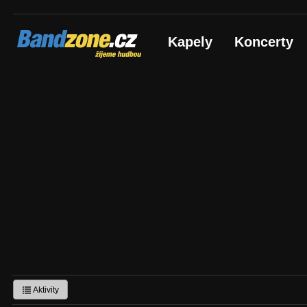
Bandzone.cz
Kapely
Koncerty
žijeme hudbou
Aktivity