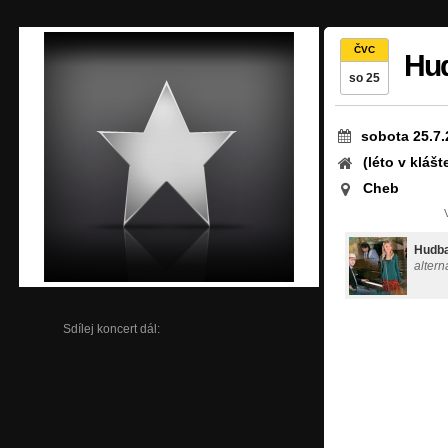
ČVC
Hud
so 25
sobota 25.7.
(léto v klášt
Cheb
Hudba
altern
Sdílej koncert dál: