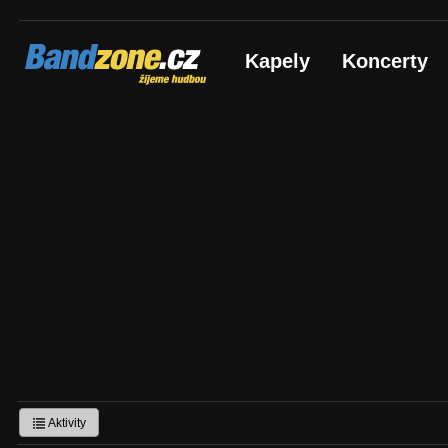
Bandzone.cz
Kapely
Koncerty
žijeme hudbou
Aktivity