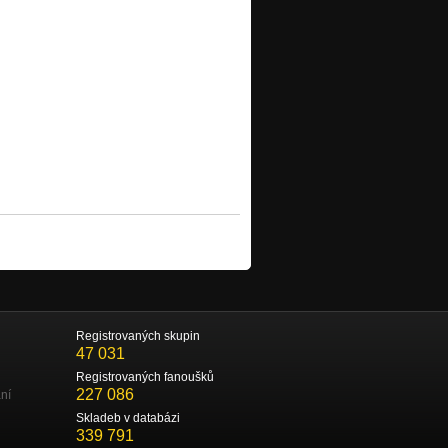
Registrovaných skupin
47 031
Registrovaných fanoušků
227 086
ní
Skladeb v databázi
339 791