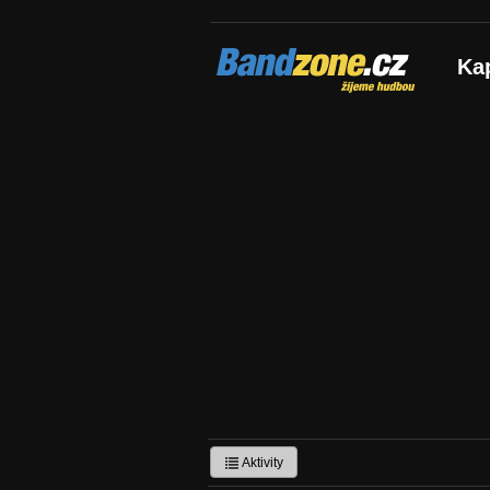
Bandzone.cz
Ka
žijeme hudbou
Aktivity