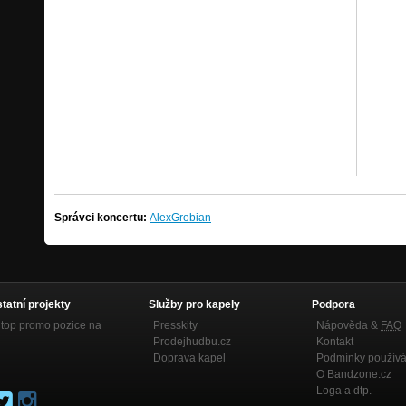
Správci koncertu:
AlexGrobian
statní projekty
Služby pro kapely
Podpora
top promo pozice na
Presskity
Nápověda &
FAQ
Prodejhudbu.cz
Kontakt
Doprava kapel
Podmínky používá
O Bandzone.cz
Loga a dtp.