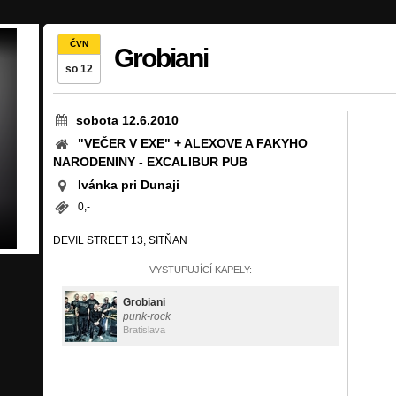
ČVN
Grobiani
so 12
sobota 12.6.2010
"VEČER V EXE" + ALEXOVE A FAKYHO
NARODENINY - EXCALIBUR PUB
Ivánka pri Dunaji
0,-
DEVIL STREET 13, SITŇAN
VYSTUPUJÍCÍ KAPELY:
Grobiani
punk-rock
Bratislava