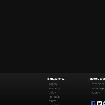
Bandzone.cz
Inzerce a o
Kapely
Rezervace 
Koncerty
homepage
Videa
Inzerce
Fanoušci
Kluby