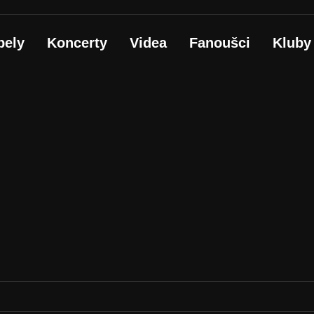
pely
Koncerty
Videa
Fanoušci
Kluby