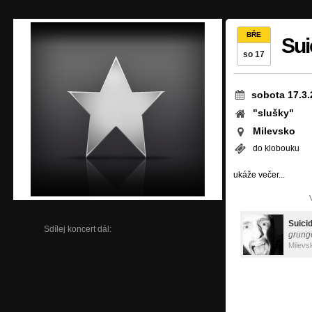
BŘE
Sui
so 17
sobota 17.3.
"slušky"
Milevsko
do klobouku
ukáže večer...
Suici
Sdílej koncert dál:
grung
Milevs