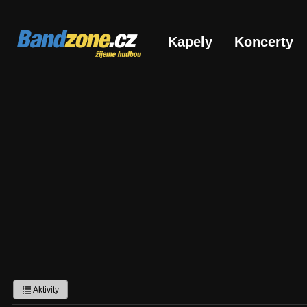
Bandzone.cz
Kapely
Koncerty
žijeme hudbou
Aktivity