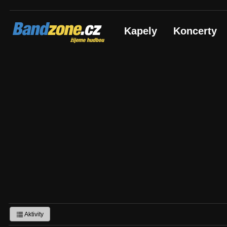
Bandzone.cz
Kapely
Koncerty
žijeme hudbou
Aktivity