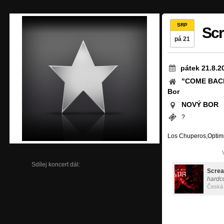
SRP
Scr
pá 21
pátek 21.8.2
"COME BACK
Bor
NOVÝ BOR
?
Los Chuperos,Optimi
Sdílej koncert dál:
Screa
hardc
Česká 